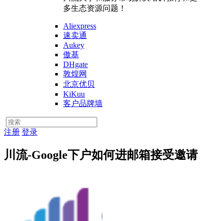
多生态资源问题！
Aliexpress
速卖通
Aukey
傲基
DHgate
敦煌网
北京优贝
KiKuu
客户品牌墙
注册
登录
川流-Google下户如何进邮箱接受邀请