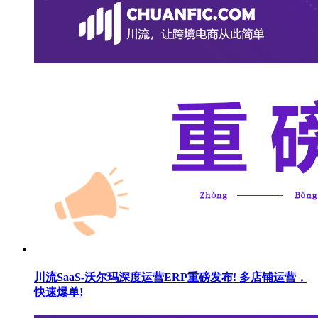
川流SaaS-沃尔玛深度运营ERP重磅发布! 多店铺运营，
快速爆单!