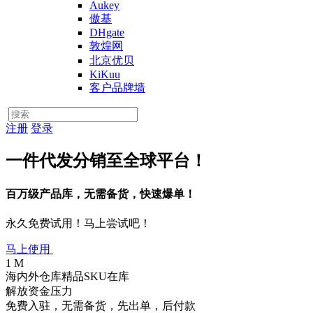
Aukey
傲基
DHgate
敦煌网
北京优贝
KiKuu
客户品牌墙
注册
登录
一件代发分销至全球平台！
百万级产品库，无需备货，快速爆单！
永久免费试用！马上尝试吧！
马上使用
1 M
海内外仓库精品SKU在库
解放资金压力
免费入驻，无需备货，先出单，后付款