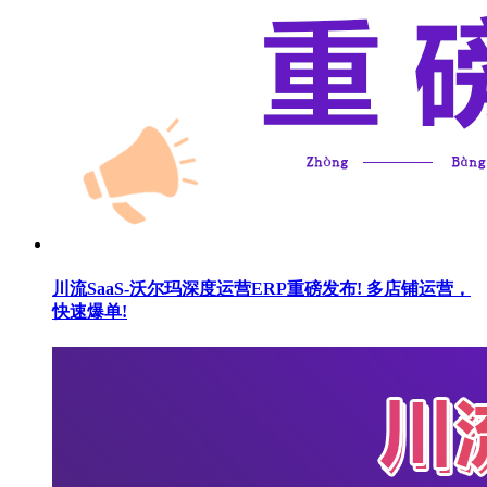
川流SaaS-沃尔玛深度运营ERP重磅发布! 多店铺运营，
快速爆单!