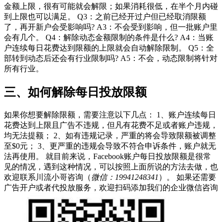
金额上限，很有可能就会解限；如果消耗很低，在半个月内碰
到上限也可以满足。 Q3：之前已经开过户但已经取消限额
了，再开新户会受影响吗? A3：不会受到影响，但一批账户里
会有几个。 Q4：解除动态金额限制的条件是什么? A4：​当账
户连续每日花费达到限额的上限就会自动解除限制。 Q5：全
部转到动态后还会有行业限制吗? A5：不会，动态限制将针对
所有行业。
三、如何解除每日投放限额
如果你想要解除限额，需要注意以下几点： 1、账户连续每日
花费达到上限且广告不违规，但凡有花费不足或者账户违规，
均无法提额； 2、如有违规记录，严重的将会导致限额被调整
至$0元； 3、更严重的违规会导致不符合申诉条件，账户就无
法再使用。 就目前来说，Facebook账户每日投放限额是很常
见的情况，遇到这种情况，可以按照上面所说的方法去做，也
欢迎联系川流小哥咨询（
微信：19941248341
）。 如果还需要
广告开户或者代投放服务，欢迎扫码添加我们的企业微信咨询