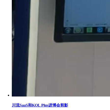
川流SaaS和KOL Plus进博会剪影