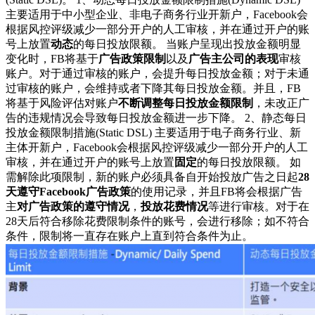
主要适用于中小型企业、非电子商务行业开新户，Facebook会
根据风控评级减少一部分开户的人工审核，并在通过开户的账
号上放置
动态
的每日投放限额。 当账户呈现出投放金额明显
变化时，FB将基于
广告政策限制
以及
广告主公司的表现
审核
账户。对于通过审核的账户，会提升每日投放金额；对于未通
过审核的账户，会维持或者下降其每日投放金额。并且，FB
将基于风险评估对账户
不断调整每日投放金额限制
，未改正广
告的违规情况会导致每日投放金额进一步下降。 2、静态每日
投放金额限制措施(Static DSL) 主要适用于电子商务行业、新
主体开新户，Facebook会根据风控评级减少一部分开户的人工
审核，并在通过开户的账号上放置
固定
的每日投放限额。 如
需解除此项限制，新的账户必须具备自开始投放广告之日起
28
天遵守Facebook广告政策
的使用记录，并且FB将会根据广告
主
对广告政策的遵守情况
，
投放花费情况
等进行审核。对于在
28天后符合移除花费限制条件的账号，会进行移除；如不符合
条件，限制将一直存在账户上直到符合条件为止。