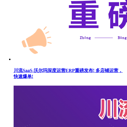
川流SaaS-沃尔玛深度运营ERP重磅发布! 多店铺运营，
快速爆单!