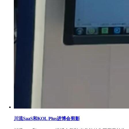
川流SaaS和KOL Plus进博会剪影