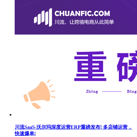
川流SaaS-沃尔玛深度运营ERP重磅发布! 多店铺运营，
快速爆单!