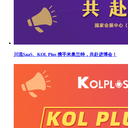
川流SaaS、KOL Plus 携手米奥兰特，共赴进博会！