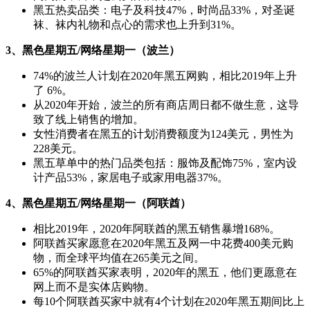
黑五热卖品类：电子及科技47%，时尚品33%，对圣诞
袜、袜内礼物和点心的需求也上升到31%。
3、黑色星期五/网络星期一（波兰）
74%的波兰人计划在2020年黑五网购，相比2019年上升
了 6%。
从2020年开始，波兰的所有商店周日都不做生意，这导
致了线上销售的增加。
女性消费者在黑五的计划消费额度为124美元，男性为
228美元。
黑五草单中的热门品类包括：服饰及配饰75%，室内设
计产品53%，家居电子或家用电器37%。
4、黑色星期五/网络星期一（阿联酋）
相比2019年，2020年阿联酋的黑五销售暴增168%。
阿联酋买家愿意在2020年黑五及网一中花费400美元购
物，而全球平均值在265美元之间。
65%的阿联酋买家表明，2020年的黑五，他们更愿意在
网上而不是实体店购物。
每10个阿联酋买家中就有4个计划在2020年黑五期间比上