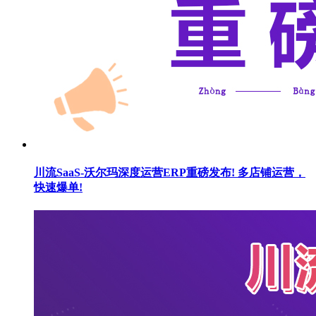
川流SaaS-沃尔玛深度运营ERP重磅发布! 多店铺运营，
快速爆单!