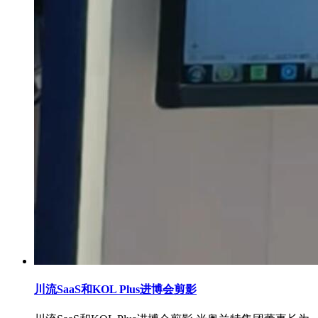
川流SaaS和KOL Plus进博会剪影