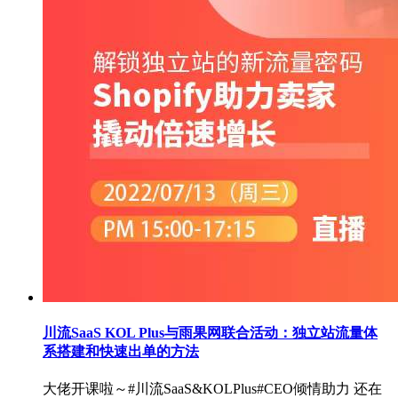
川流SaaS KOL Plus与雨果网联合活动：独立站流量体
系搭建和快速出单的方法
大佬开课啦～#川流SaaS&KOLPlus#CEO倾情助力 还在