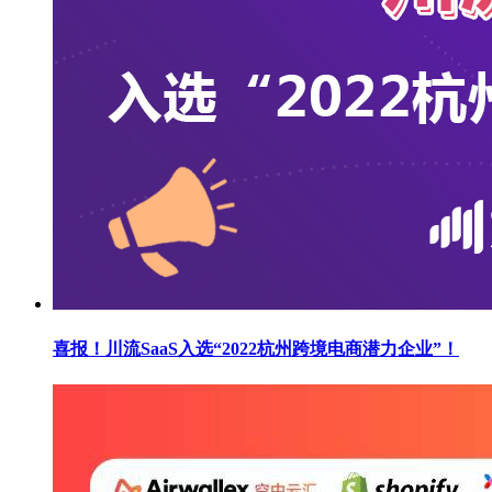
喜报！川流SaaS入选“2022杭州跨境电商潜力企业”！