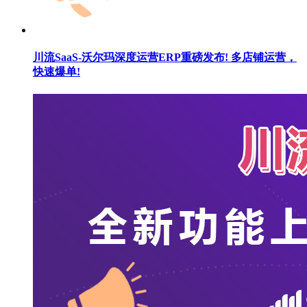
川流SaaS-沃尔玛深度运营ERP重磅发布! 多店铺运营，
快速爆单!