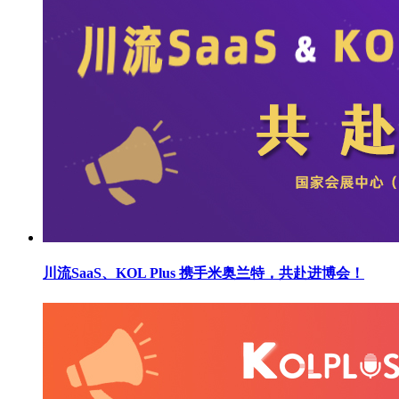
川流SaaS、KOL Plus 携手米奥兰特，共赴进博会！