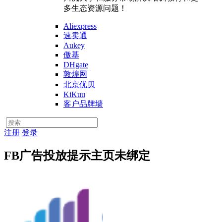
多生态资源问题！
Aliexpress
速卖通
Aukey
傲基
DHgate
敦煌网
北京优贝
KiKuu
客户品牌墙
注册
登录
FB广告投放提示主页未绑定