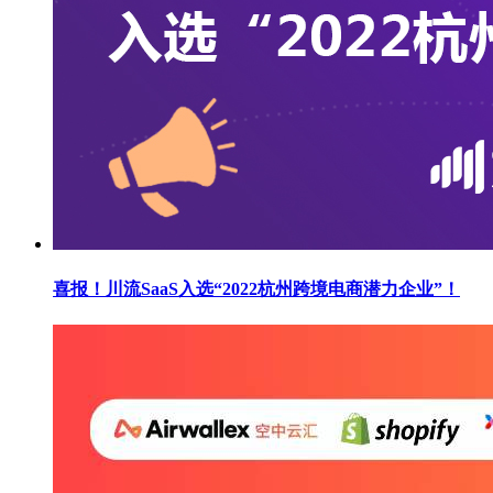
喜报！川流SaaS入选“2022杭州跨境电商潜力企业”！