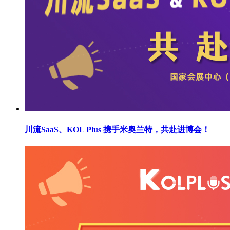
川流SaaS、KOL Plus 携手米奥兰特，共赴进博会！