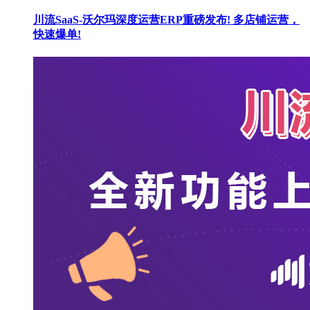
川流SaaS-沃尔玛深度运营ERP重磅发布! 多店铺运营，
快速爆单!