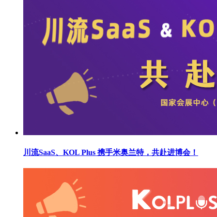
川流SaaS、KOL Plus 携手米奥兰特，共赴进博会！