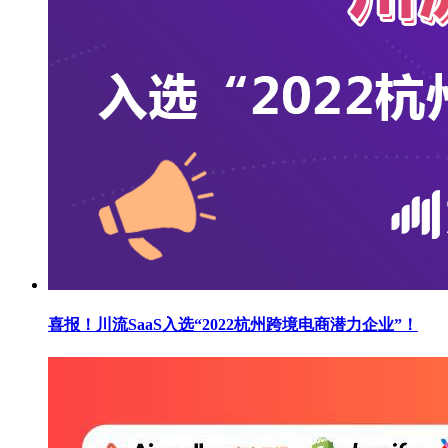
喜报！川流SaaS入选“2022杭州跨境电商潜力企业”！