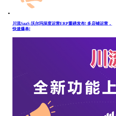
川流SaaS-沃尔玛深度运营ERP重磅发布! 多店铺运营，
快速爆单!