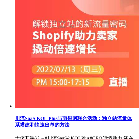
川流SaaS KOL Plus与雨果网联合活动：独立站流量体
系搭建和快速出单的方法
大佬开课啦～#川流SaaS&KOLPlus#CEO倾情助力 还在