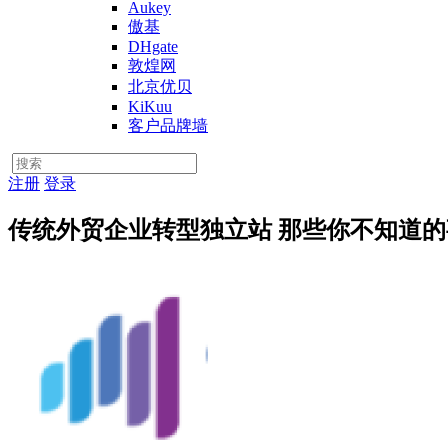
Aukey
傲基
DHgate
敦煌网
北京优贝
KiKuu
客户品牌墙
注册
登录
传统外贸企业转型独立站 那些你不知道