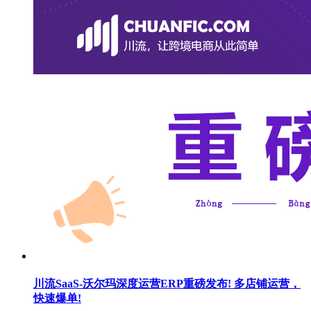
川流SaaS-沃尔玛深度运营ERP重磅发布! 多店铺运营，
快速爆单!