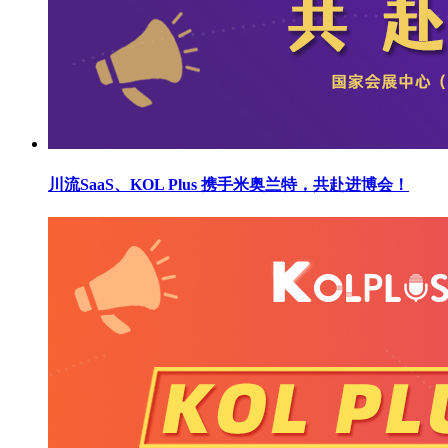
川流SaaS、KOL Plus 携手米奥兰特，共赴进博会！