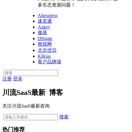
多生态资源问题！
Aliexpress
速卖通
Aukey
傲基
DHgate
敦煌网
北京优贝
KiKuu
客户品牌墙
注册
登录
川流SaaS最新
博客
关注川流SaaS最新咨询
搜索
热门推荐