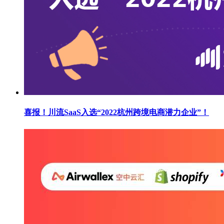
喜报！川流SaaS入选“2022杭州跨境电商潜力企业”！