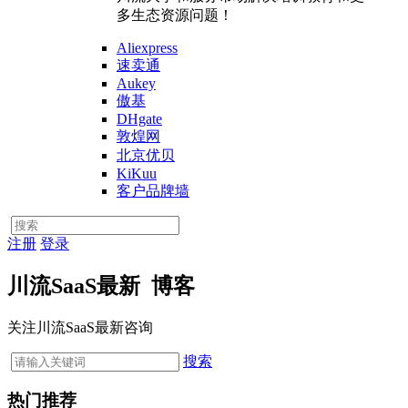
多生态资源问题！
Aliexpress
速卖通
Aukey
傲基
DHgate
敦煌网
北京优贝
KiKuu
客户品牌墙
注册
登录
川流SaaS最新
博客
关注川流SaaS最新咨询
搜索
热门推荐