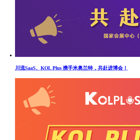
川流SaaS、KOL Plus 携手米奥兰特，共赴进博会！