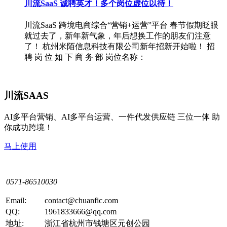
川流SaaS 诚聘英才！多个岗位虚位以待！
川流SaaS 跨境电商综合“营销+运营”平台 春节假期眨眼
就过去了，新年新气象，年后想换工作的朋友们注意
了！ 杭州米陌信息科技有限公司新年招新开始啦！ 招
聘 岗 位 如 下 商 务 部 岗位名称：
川流SAAS
AI多平台营销、AI多平台运营、一件代发供应链 三位一体 助
你成功跨境！
马上使用
0571-86510030
Email:
contact@chuanfic.com
QQ:
1961833666@qq.com
地址:
浙江省杭州市钱塘区元创公园