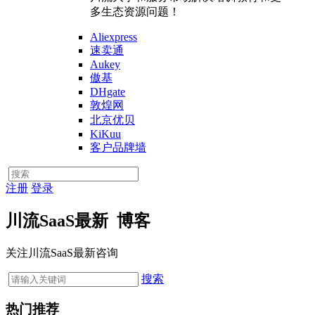
多生态资源问题！
Aliexpress
速卖通
Aukey
傲基
DHgate
敦煌网
北京优贝
KiKuu
客户品牌墙
注册
登录
川流SaaS最新
博客
关注川流SaaS最新咨询
搜索
热门推荐