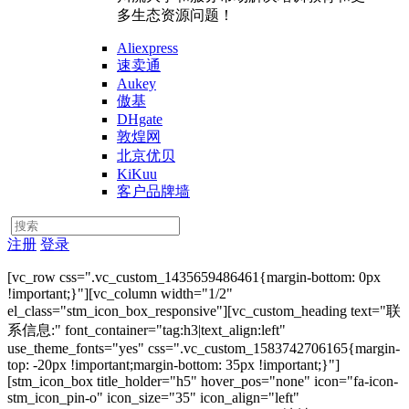
多生态资源问题！
Aliexpress
速卖通
Aukey
傲基
DHgate
敦煌网
北京优贝
KiKuu
客户品牌墙
注册
登录
[vc_row css=".vc_custom_1435659486461{margin-bottom: 0px
!important;}"][vc_column width="1/2"
el_class="stm_icon_box_responsive"][vc_custom_heading text="联
系信息:" font_container="tag:h3|text_align:left"
use_theme_fonts="yes" css=".vc_custom_1583742706165{margin-
top: -20px !important;margin-bottom: 35px !important;}"]
[stm_icon_box title_holder="h5" hover_pos="none" icon="fa-icon-
stm_icon_pin-o" icon_size="35" icon_align="left"