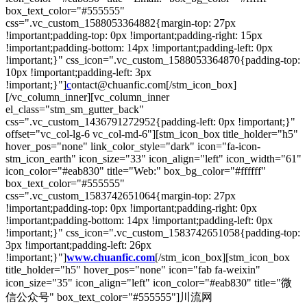
box_text_color="#555555"
css=".vc_custom_1588053364882{margin-top: 27px
!important;padding-top: 0px !important;padding-right: 15px
!important;padding-bottom: 14px !important;padding-left: 0px
!important;}" css_icon=".vc_custom_1588053364870{padding-top:
10px !important;padding-left: 3px
!important;}"]
c
ontact@chuanfic.com[/stm_icon_box]
[/vc_column_inner][vc_column_inner
el_class="stm_sm_gutter_back"
css=".vc_custom_1436791272952{padding-left: 0px !important;}"
offset="vc_col-lg-6 vc_col-md-6"][stm_icon_box title_holder="h5"
hover_pos="none" link_color_style="dark" icon="fa-icon-
stm_icon_earth" icon_size="33" icon_align="left" icon_width="61"
icon_color="#eab830" title="Web:" box_bg_color="#ffffff"
box_text_color="#555555"
css=".vc_custom_1583742651064{margin-top: 27px
!important;padding-top: 0px !important;padding-right: 0px
!important;padding-bottom: 14px !important;padding-left: 0px
!important;}" css_icon=".vc_custom_1583742651058{padding-top:
3px !important;padding-left: 26px
!important;}"]
www.chuanfic.com
[/stm_icon_box][stm_icon_box
title_holder="h5" hover_pos="none" icon="fab fa-weixin"
icon_size="35" icon_align="left" icon_color="#eab830" title="微
信公众号" box_text_color="#555555"]川流网