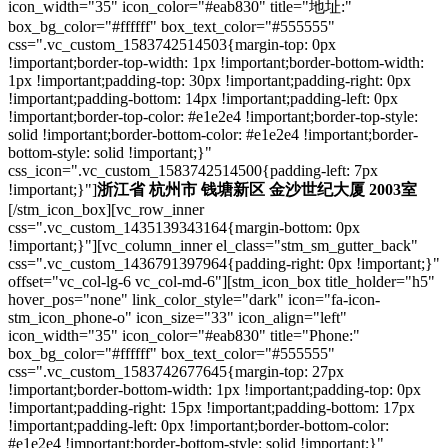
icon_width="35" icon_color="#eab830" title="地址:"
box_bg_color="#ffffff" box_text_color="#555555"
css=".vc_custom_1583742514503{margin-top: 0px
!important;border-top-width: 1px !important;border-bottom-width:
1px !important;padding-top: 30px !important;padding-right: 0px
!important;padding-bottom: 14px !important;padding-left: 0px
!important;border-top-color: #e1e2e4 !important;border-top-style:
solid !important;border-bottom-color: #e1e2e4 !important;border-
bottom-style: solid !important;}"
css_icon=".vc_custom_1583742514500{padding-left: 7px
!important;}"]
浙江省 杭州市 钱塘新区 金沙世纪大厦 2003室
[/stm_icon_box][vc_row_inner
css=".vc_custom_1435139343164{margin-bottom: 0px
!important;}"][vc_column_inner el_class="stm_sm_gutter_back"
css=".vc_custom_1436791397964{padding-right: 0px !important;}"
offset="vc_col-lg-6 vc_col-md-6"][stm_icon_box title_holder="h5"
hover_pos="none" link_color_style="dark" icon="fa-icon-
stm_icon_phone-o" icon_size="33" icon_align="left"
icon_width="35" icon_color="#eab830" title="Phone:"
box_bg_color="#ffffff" box_text_color="#555555"
css=".vc_custom_1583742677645{margin-top: 27px
!important;border-bottom-width: 1px !important;padding-top: 0px
!important;padding-right: 15px !important;padding-bottom: 17px
!important;padding-left: 0px !important;border-bottom-color:
#e1e2e4 !important;border-bottom-style: solid !important;}"