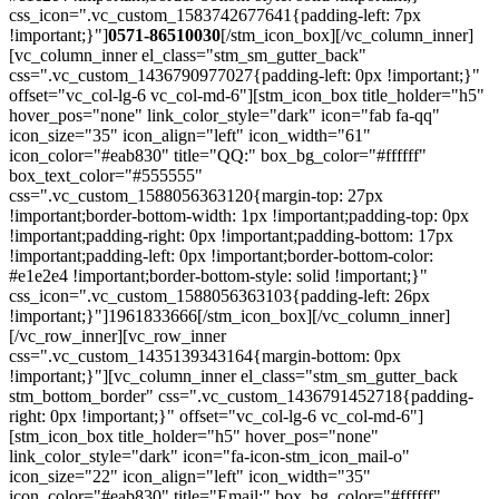
css_icon=".vc_custom_1583742677641{padding-left: 7px
!important;}"]
0571-86510030
[/stm_icon_box][/vc_column_inner]
[vc_column_inner el_class="stm_sm_gutter_back"
css=".vc_custom_1436790977027{padding-left: 0px !important;}"
offset="vc_col-lg-6 vc_col-md-6"][stm_icon_box title_holder="h5"
hover_pos="none" link_color_style="dark" icon="fab fa-qq"
icon_size="35" icon_align="left" icon_width="61"
icon_color="#eab830" title="QQ:" box_bg_color="#ffffff"
box_text_color="#555555"
css=".vc_custom_1588056363120{margin-top: 27px
!important;border-bottom-width: 1px !important;padding-top: 0px
!important;padding-right: 0px !important;padding-bottom: 17px
!important;padding-left: 0px !important;border-bottom-color:
#e1e2e4 !important;border-bottom-style: solid !important;}"
css_icon=".vc_custom_1588056363103{padding-left: 26px
!important;}"]1961833666[/stm_icon_box][/vc_column_inner]
[/vc_row_inner][vc_row_inner
css=".vc_custom_1435139343164{margin-bottom: 0px
!important;}"][vc_column_inner el_class="stm_sm_gutter_back
stm_bottom_border" css=".vc_custom_1436791452718{padding-
right: 0px !important;}" offset="vc_col-lg-6 vc_col-md-6"]
[stm_icon_box title_holder="h5" hover_pos="none"
link_color_style="dark" icon="fa-icon-stm_icon_mail-o"
icon_size="22" icon_align="left" icon_width="35"
icon_color="#eab830" title="Email:" box_bg_color="#ffffff"