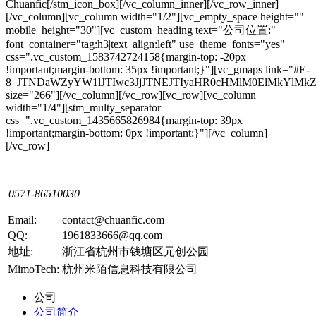
Chuanfic[/stm_icon_box][/vc_column_inner][/vc_row_inner]
[/vc_column][vc_column width="1/2"][vc_empty_space height=""
mobile_height="30"][vc_custom_heading text="公司位置:"
font_container="tag:h3|text_align:left" use_theme_fonts="yes"
css=".vc_custom_1583742724158{margin-top: -20px
!important;margin-bottom: 35px !important;}"][vc_gmaps link="#E-
8_JTNDaWZyYW1lJTIwc3JjJTNEJTIyaHR0cHMlM0ElMkYl
size="266"][/vc_column][/vc_row][vc_row][vc_column
width="1/4"][stm_multy_separator
css=".vc_custom_1435665826984{margin-top: 39px
!important;margin-bottom: 0px !important;}"][/vc_column]
[/vc_row]
0571-86510030
Email:
contact@chuanfic.com
QQ:
1961833666@qq.com
地址:
浙江省杭州市钱塘区元创公园
MimoTech:
杭州米陌信息科技有限公司
公司
公司简介